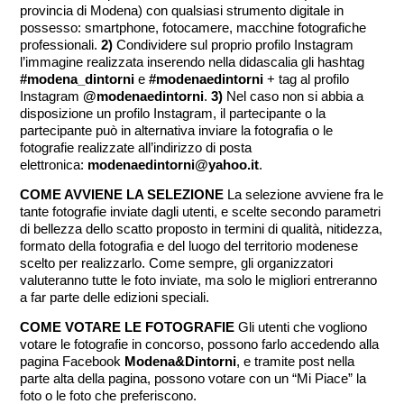
provincia di Modena) con qualsiasi strumento digitale in
possesso: smartphone, fotocamere, macchine fotografiche
professionali.
2)
Condividere sul proprio profilo Instagram
l’immagine realizzata inserendo nella didascalia gli hashtag
#modena_dintorni
e
#modenaedintorni
+ tag al profilo
Instagram
@modenaedintorni
.
3)
Nel caso non si abbia a
disposizione un profilo Instagram, il partecipante o la
partecipante può in alternativa inviare la fotografia o le
fotografie realizzate all’indirizzo di posta
elettronica:
modenaedintorni@yahoo.it
.
COME AVVIENE LA SELEZIONE
La selezione avviene fra le
tante fotografie inviate dagli utenti, e scelte secondo parametri
di bellezza dello scatto proposto in termini di qualità, nitidezza,
formato della fotografia e del luogo del territorio modenese
scelto per realizzarlo. Come sempre, gli organizzatori
valuteranno tutte le foto inviate, ma solo le migliori entreranno
a far parte delle edizioni speciali.
COME VOTARE LE FOTOGRAFIE
Gli utenti che vogliono
votare le fotografie in concorso, possono farlo accedendo alla
pagina Facebook
Modena&Dintorni
, e tramite post nella
parte alta della pagina, possono votare con un “Mi Piace” la
foto o le foto che preferiscono.