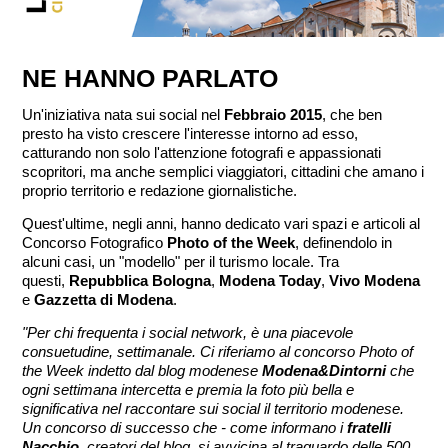
NE HANNO PARLATO
Un'iniziativa nata sui social nel
Febbraio 2015
, che ben
presto ha visto crescere l'interesse intorno ad esso,
catturando non solo l'attenzione fotografi e appassionati
scopritori, ma anche semplici viaggiatori, cittadini che amano i
proprio territorio e redazione giornalistiche.
Quest'ultime, negli anni, hanno dedicato vari spazi e articoli al
Concorso Fotografico
Photo of the Week
, definendolo in
alcuni casi, un "modello" per il turismo locale. Tra
questi,
Repubblica Bologna
,
Modena Today
,
Vivo Modena
e
Gazzetta di Modena
.
"Per chi frequenta i social network, è una piacevole
consuetudine, settimanale. Ci riferiamo al concorso Photo of
the Week indetto dal blog modenese
Modena&Dintorni
che
ogni settimana intercetta e premia la foto più bella e
significativa nel raccontare sui social il territorio modenese.
Un concorso di successo che - come informano i
fratelli
Nacchio
, creatori del blog, si avvicina al traguardo delle 500