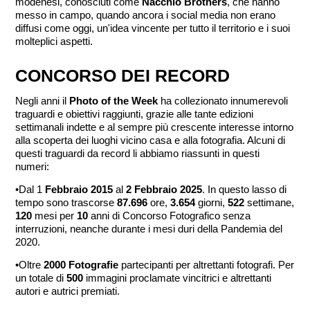
modenesi, conosciuti come
Nacchio Brothers
, che hanno
messo in campo, quando ancora i social media non erano
diffusi come oggi, un'idea vincente per tutto il territorio e i suoi
molteplici aspetti.
CONCORSO DEI RECORD
Negli anni il
Photo of the Week
ha collezionato innumerevoli
traguardi e obiettivi raggiunti, grazie alle tante edizioni
settimanali indette e al sempre più crescente interesse intorno
alla scoperta dei luoghi vicino casa e alla fotografia. Alcuni di
questi traguardi da record li abbiamo riassunti in questi
numeri:
•Dal 1
Febbraio 2015
al
2 Febbraio 2025
. In questo lasso di
tempo sono trascorse
87.696
ore,
3.654
giorni,
522
settimane,
120
mesi per
10
anni di Concorso Fotografico senza
interruzioni, neanche durante i mesi duri della Pandemia del
2020.
•
Oltre
2000 Fotografie
partecipanti per altrettanti fotografi. Per
un totale di
500
immagini proclamate vincitrici e altrettanti
autori e autrici premiati.