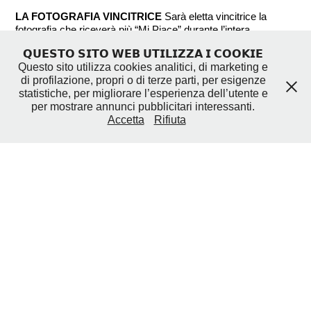
LA FOTOGRAFIA VINCITRICE
Sarà eletta vincitrice la
fotografia che riceverà più “Mi Piace” durante l’intera
settimana del Concorso Fotografico.
𝗤𝗨𝗘𝗦𝗧𝗢 𝗦𝗜𝗧𝗢 𝗪𝗘𝗕 𝗨𝗧𝗜𝗟𝗜𝗭𝗭𝗔 𝗜 𝗖𝗢𝗢𝗞𝗜𝗘
PARTNERSHIP
Il
Concorso Fotografico Photo of the
Questo sito utilizza cookies analitici, di marketing e
Week
è aperto alla partnership con enti turistici e istituzionali,
di profilazione, propri o di terze parti, per esigenze
attività commerciali, associazioni e progetti del territorio che
statistiche, per migliorare l’esperienza dell’utente e
intendono promuoversi sul territorio modenese attraverso lo
per mostrare annunci pubblicitari interessanti.
strumento della fotografia. Per informazioni è possibile
Accetta
Rifiuta
scriverci alla mail
modenaedintorni@yahoo.it
.
NUOVE EDIZIONI
Regolamento valido per tutte le
successive edizioni. Gli organizzatori del Concorso
Fotografico
Photo of the Week
si riservano di indire
nuove edizioni, tra cui quelle speciali, da svolgere sui canali
di
Modena&Dintorni
, con premi e partner specifici.
La partecipazione al Concorso è gratuita.
© 2026 Modena&Dintorni